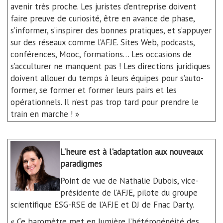
avenir très proche. Les juristes d’entreprise doivent
faire preuve de curiosité, être en avance de phase,
s’informer, s’inspirer des bonnes pratiques, et s’appuyer
sur des réseaux comme
l’AFJE
. Sites Web, podcasts,
conférences,
Mooc
, formations… Les occasions de
s’acculturer ne manquent pas ! Les directions juridiques
doivent allouer du temps à leurs équipes pour
s’auto-
former
, se former et former leurs pairs et les
opérationnels. Il n’est pas trop tard pour prendre le
train en marche ! »
L'heure est à l'adaptation aux nouveaux
paradigmes
Point de vue de Nathalie Dubois, vice-
présidente de
l’AFJE
, pilote du groupe
scientifique
ESG-RSE
de
l’AFJE
et DJ de Fnac Darty.
« Ce baromètre met en lumière l’hétérogénéité des