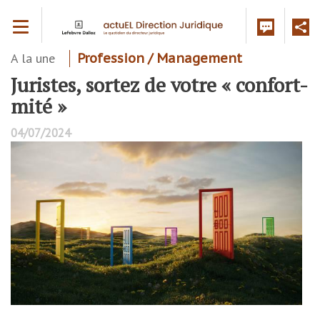
Aller
Toggle navigation
au
contenu
principal
A la une
Profession / Management
Juristes, sortez de votre « confort-
mité »
04/07/2024