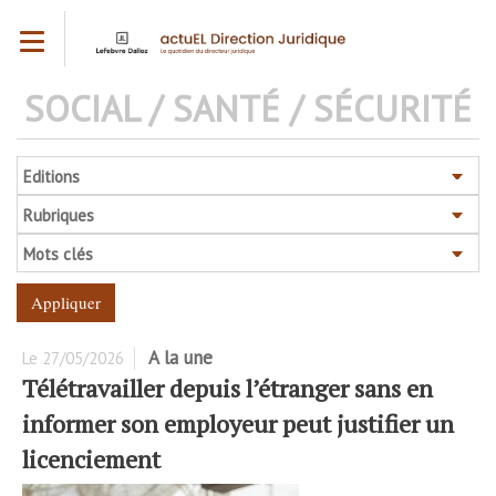
Aller
Toggle navigation
au
contenu
principal
SOCIAL / SANTÉ / SÉCURITÉ
Editions
Rubriques
Mots clés
A la une
Le
27/05/2026
Télétravailler depuis l’étranger sans en
informer son employeur peut justifier un
licenciement