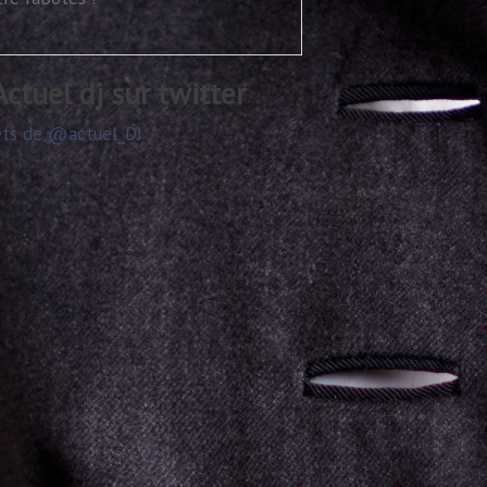
@actuel dj sur twitter
ts de @actuel_DJ