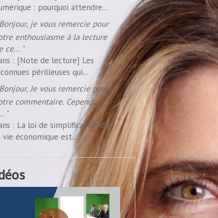
umérique : pourquoi attendre...
Bonjour, je vous remercie pour
otre enthousiasme à la lecture
e ce...
"
ans :
[Note de lecture] Les
nconnues périlleuses qui...
Bonjour, Je vous remercie pour
otre commentaire. Cependant,
...
"
ans :
La loi de simplification de
a vie économique est...
idéos