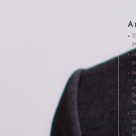
a
Q
p
L
p
J
:
e
B
R
C
q
e
ê