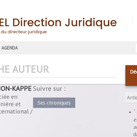
AGENDA
HE AUTEUR
Déc
MON-KAPPE
Suivre sur :
ciée en
Arti
Ses chroniques
anière et
ernational /
"
e
a
d